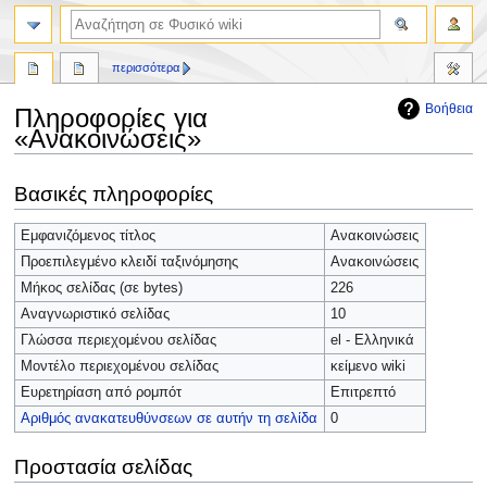
περισσότερα
Βοήθεια
Πληροφορίες για
«Ανακοινώσεις»
Πήδηση
Πήδηση
Βασικές πληροφορίες
στην
στην
πλοήγηση
αναζήτηση
Εμφανιζόμενος τίτλος
Ανακοινώσεις
Προεπιλεγμένο κλειδί ταξινόμησης
Ανακοινώσεις
Μήκος σελίδας (σε bytes)
226
Αναγνωριστικό σελίδας
10
Γλώσσα περιεχομένου σελίδας
el - Ελληνικά
Μοντέλο περιεχομένου σελίδας
κείμενο wiki
Ευρετηρίαση από ρομπότ
Επιτρεπτό
Αριθμός ανακατευθύνσεων σε αυτήν τη σελίδα
0
Προστασία σελίδας