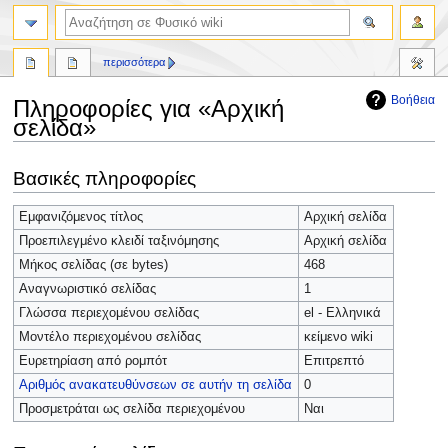
περισσότερα
Βοήθεια
Πληροφορίες για «Αρχική
σελίδα»
Πήδηση
Πήδηση
Βασικές πληροφορίες
στην
στην
πλοήγηση
αναζήτηση
Εμφανιζόμενος τίτλος
Αρχική σελίδα
Προεπιλεγμένο κλειδί ταξινόμησης
Αρχική σελίδα
Μήκος σελίδας (σε bytes)
468
Αναγνωριστικό σελίδας
1
Γλώσσα περιεχομένου σελίδας
el - Ελληνικά
Μοντέλο περιεχομένου σελίδας
κείμενο wiki
Ευρετηρίαση από ρομπότ
Επιτρεπτό
Αριθμός ανακατευθύνσεων σε αυτήν τη σελίδα
0
Προσμετράται ως σελίδα περιεχομένου
Ναι