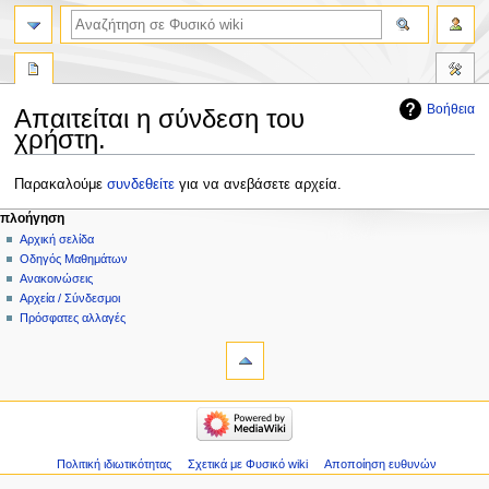
Βοήθεια
Απαιτείται η σύνδεση του
χρήστη.
Πήδηση
Πήδηση
Παρακαλούμε
συνδεθείτε
για να ανεβάσετε αρχεία.
στην
στην
πλοήγηση
πλοήγηση
αναζήτηση
Αρχική σελίδα
Οδηγός Μαθημάτων
Ανακοινώσεις
Αρχεία / Σύνδεσμοι
Πρόσφατες αλλαγές
Πολιτική ιδιωτικότητας
Σχετικά με Φυσικό wiki
Αποποίηση ευθυνών