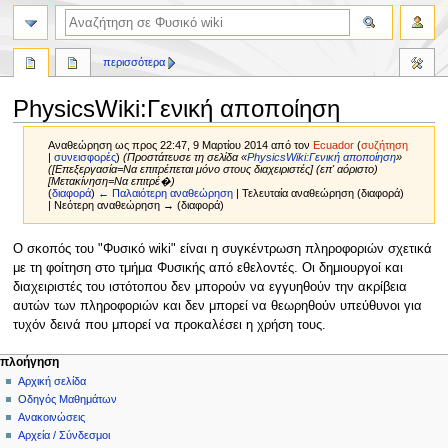
περισσότερα
PhysicsWiki:Γενική αποποίηση
Αναθεώρηση ως προς 22:47, 9 Μαρτίου 2014 από τον
Ecuador
(
συζήτηση
|
συνεισφορές
)
(Προστάτευσε τη σελίδα «
PhysicsWiki:Γενική αποποίηση
»
([Επεξεργασία=Να επιτρέπεται μόνο στους διαχειριστές] (επ' αόριστο)
[Μετακίνηση=Να επιτρέ�)
(
διαφορά
)
← Παλαιότερη αναθεώρηση
| Τελευταία αναθεώρηση (διαφορά)
| Νεότερη αναθεώρηση → (διαφορά)
Πήδηση
Πήδηση
Ο σκοπός του "Φυσικό wiki" είναι η συγκέντρωση πληροφοριών σχετικά
στην
στην
με τη φοίτηση στο τμήμα Φυσικής από εθελοντές. Οι δημιουργοί και
πλοήγηση
αναζήτηση
διαχειριστές του ιστότοπου δεν μπορούν να εγγυηθούν την ακρίβεια
αυτών των πληροφοριών και δεν μπορεί να θεωρηθούν υπεύθυνοι για
τυχόν δεινά που μπορεί να προκαλέσει η χρήση τους.
πλοήγηση
Αρχική σελίδα
Οδηγός Μαθημάτων
Ανακοινώσεις
Αρχεία / Σύνδεσμοι