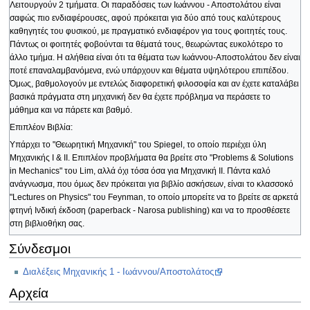
Λειτουργούν 2 τμήματα. Οι παραδόσεις των Ιωάννου - Αποστολάτου είναι
σαφώς πιο ενδιαφέρουσες, αφού πρόκειται για δύο από τους καλύτερους
καθηγητές του φυσικού, με πραγματικό ενδιαφέρον για τους φοιτητές τους.
Πάντως οι φοιτητές φοβούνται τα θέματά τους, θεωρώντας ευκολότερο το
άλλο τμήμα. Η αλήθεια είναι ότι τα θέματα των Ιωάννου-Αποστολάτου δεν είναι
ποτέ επαναλαμβανόμενα, ενώ υπάρχουν και θέματα υψηλότερου επιπέδου.
Όμως, βαθμολογούν με εντελώς διαφορετική φιλοσοφία και αν έχετε καταλάβει
βασικά πράγματα στη μηχανική δεν θα έχετε πρόβλημα να περάσετε το
μάθημα και να πάρετε και βαθμό.
Επιπλέον Βιβλία:
Υπάρχει το "Θεωρητική Μηχανική" του Spiegel, το οποίο περιέχει ύλη
Μηχανικής Ι & ΙΙ. Επιπλέον προβλήματα θα βρείτε στο "Problems & Solutions
in Mechanics" του Lim, αλλά όχι τόσα όσα για Μηχανική ΙΙ. Πάντα καλό
ανάγνωσμα, που όμως δεν πρόκειται για βιβλίο ασκήσεων, είναι το κλασσοκό
"Lectures on Physics" του Feynman, το οποίο μπορείτε να το βρείτε σε αρκετά
φτηνή Ινδική έκδοση (paperback - Narosa publishing) και να το προσθέσετε
στη βιβλιοθήκη σας.
Σύνδεσμοι
Διαλέξεις Μηχανικής 1 - Ιωάννου/Αποστολάτος
Αρχεία