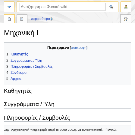
περισσότερα
Μηχανική Ι
Πήδηση
Πήδηση
Περιεχόμενα
στην
στην
1
Καθηγητές
πλοήγηση
αναζήτηση
2
Συγγράμματα / Ύλη
3
Πληροφορίες / Συμβουλές
4
Σύνδεσμοι
5
Αρχεία
Καθηγητές
Συγγράμματα / Ύλη
Πληροφορίες / Συμβουλές
Γενικά:
Σημ: Αρχαιολογική πληροφορία (περί το 2000-2002), να αντικατασταθεί...